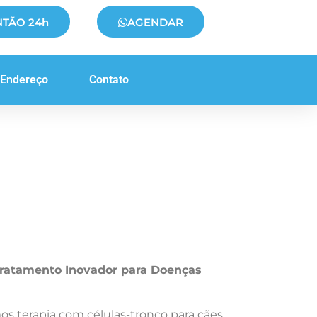
NTÃO 24h
AGENDAR
Endereço
Contato
 Tratamento Inovador para Doenças
s terapia com células-tronco para cães,