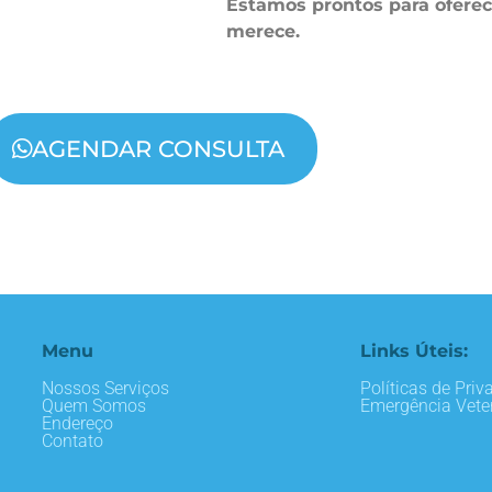
Estamos prontos para oferec
merece.
AGENDAR CONSULTA
Menu
Links Úteis:
Nossos Serviços
Políticas de Priv
Quem Somos
Emergência Veter
Endereço
Contato