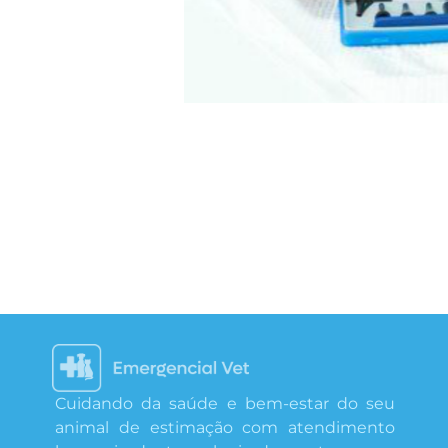
Cuidando da saúde e bem-estar do seu
animal de estimação com atendimento