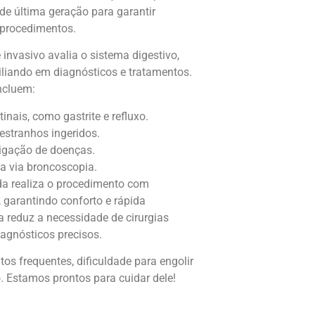
e última geração para garantir
 procedimentos.
nvasivo avalia o sistema digestivo,
uxiliando em diagnósticos e tratamentos.
incluem:
inais, como gastrite e refluxo.
stranhos ingeridos.
tigação de doenças.
ia via broncoscopia.
da realiza o procedimento com
 garantindo conforto e rápida
 reduz a necessidade de cirurgias
iagnósticos precisos.
os frequentes, dificuldade para engolir
o. Estamos prontos para cuidar dele!