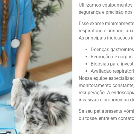
Utilizamos equipamentos d
segurança e precisão nos
Esse exame minimamente i
respiratório e urinário, a
As principais indicações 
Doenças gastrointest
Remoção de corpos e
Biópsias para inves
Avaliação respiratór
Nossa equipe especializa
monitoramento constante,
recuperação. A endoscopia
invasivas e proporciona d
Se seu pet apresenta vômit
ou tosse, entre em contat